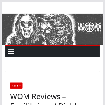
Skip
to
content
REVIEW
WOM Reviews –