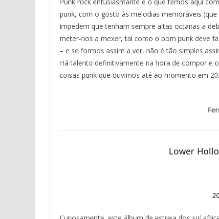
Punk rock entusiasmante é o que temos aqui com 
punk, com o gosto às melodias memoráveis (que 
impedem que tenham sempre altas octanas a debi
meter-nos a mexer, tal como o bom punk deve faze
– e se formos assim a ver, não é tão simples ass
Há talento definitivamente na hora de compor e o
coisas punk que ouvimos até ao momento em 20
Fer
Lower Hollo
2
Curiosamente, este álbum de estreia dos sul afr