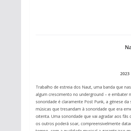
Na
2023 
Trabalho de estreia dos Naut, uma banda que nasc
algum crescimento no underground – e embater n
sonoridade é claramente Post Punk, a génese da so
músicas que tresandam à sonoridade que era eme
oitenta. Uma sonoridade que vai agradar aos fãs
os outros poderá soar, compreensivelmente data
tempo, com a qualidade musical a garantir isso 