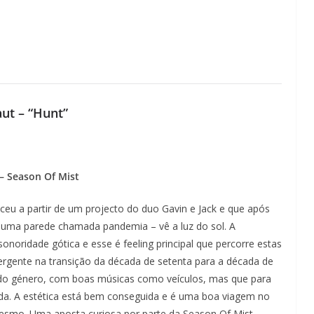
ut – “Hunt”
– Season Of Mist
eu a partir de um projecto do duo Gavin e Jack e que após
uma parede chamada pandemia – vê a luz do sol. A
noridade gótica e esse é feeling principal que percorre estas
rgente na transição da década de setenta para a década de
 do género, com boas músicas como veículos, mas que para
da. A estética está bem conseguida e é uma boa viagem no
mesmo. Uma aposta curiosa por parte da Season Of Mist.