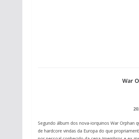
War O
20
Segundo álbum dos nova-iorquinos War Orphan qu
de hardcore vindas da Europa do que propriamente
por pessoal conhecido da cena (membros e ex-mem