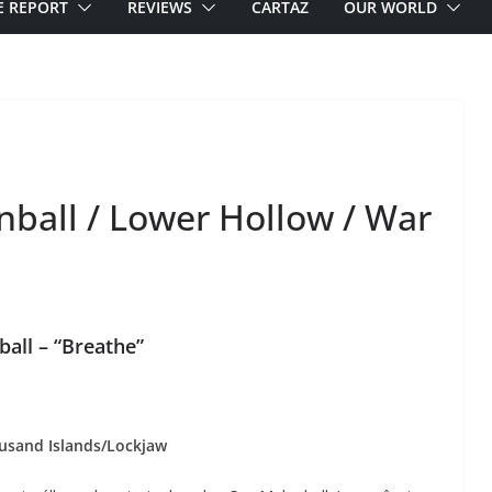
E REPORT
REVIEWS
CARTAZ
OUR WORLD
ball / Lower Hollow / War
all – “Breathe”
usand Islands/Lockjaw