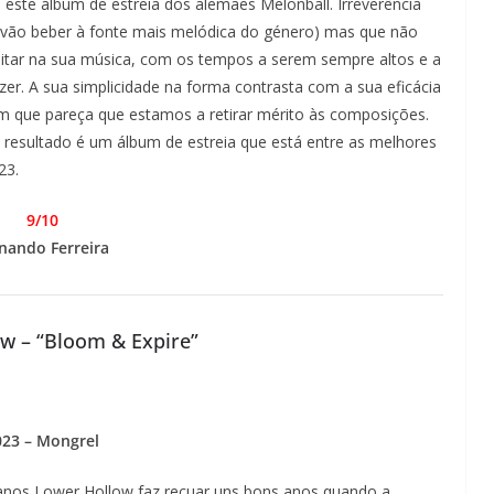
este álbum de estreia dos alemães Melonball. Irreverência
vão beber à fonte mais melódica do género) mas que não
tar na sua música, com os tempos a serem sempre altos e a
r. A sua simplicidade na forma contrasta com a sua eficácia
im que pareça que estamos a retirar mérito às composições.
 resultado é um álbum de estreia que está entre as melhores
23.
9/10
nando Ferreira
w – “Bloom & Expire”
023 – Mongrel
icanos Lower Hollow faz recuar uns bons anos quando a