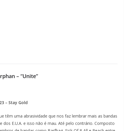
rphan – “Unite”
23 – Stay Gold
e têm uma abrasividade que nos faz lembrar mais as bandas
 dos E.U.A. e isso não é mau. Até pelo contrário. Composto
bros de bandas como Barfbag, Sick Of It All e Reach entre