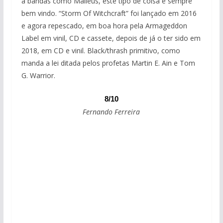
a bandas como Malleus, este tipo de coisa é sempre
bem vindo. “Storm Of Witchcraft” foi lançado em 2016
e agora repescado, em boa hora pela Armageddon
Label em vinil, CD e cassete, depois de já o ter sido em
2018, em CD e vinil. Black/thrash primitivo, como
manda a lei ditada pelos profetas Martin E. Ain e Tom
G. Warrior.
8/10
Fernando Ferreira