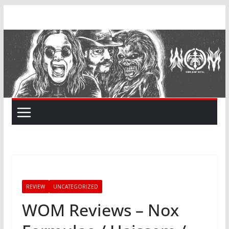
Skip
to
content
REVIEW
UNCATEGORIZED
WOM Reviews – Nox