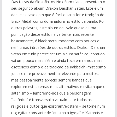
Das terras da filosofia, os Nox Formulae apresentam o
seu segundo àlbum Drakon Darshan Satan. Este é um
daqueles casos em que é fácil ouvir a forte tradição do
Black Metal como dominadora no estilo da banda. Por
outras palavras, este álbum equivale quase a uma
purificação deste estilo na vertente mais recente –
basicamente, é black metal moderno com poucas ou
nenhumas intrusões de outros estilos. Drakon Darshan
Satan em tudo parece ser um álbum satânico, contudo
vai um pouco mais além e ainda toca em ramos mais
esotéricos como o da tradição da Kabbalah (misticismo
judaico) – é provavelmente irrelevante para muitos,
mas pessoalmente aprecio sempre bandas que
exploram estes temas mais alternativos e evitam que o
satanismo – lembremo-nos que a personagem
“satânica” é transversal a virtualmente todas as
religiões e cultos que existiram/existem – se torne num
regurgitar constante de “queima a igreja” e “Satanás é