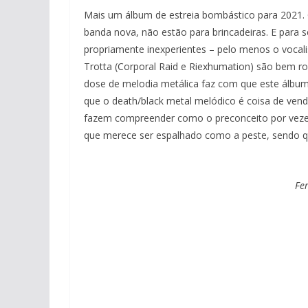
Mais um álbum de estreia bombástico para 2021.
banda nova, não estão para brincadeiras. E para s
propriamente inexperientes – pelo menos o vocalist
Trotta (Corporal Raid e Riexhumation) são bem r
dose de melodia metálica faz com que este álbum
que o death/black metal melódico é coisa de vendi
fazem compreender como o preconceito por vezes 
que merece ser espalhado como a peste, sendo qu
Fe