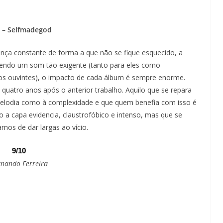
 – Selfmadegod
ça constante de forma a que não se fique esquecido, a
ndo um som tão exigente (tanto para eles como
os ouvintes), o impacto de cada álbum é sempre enorme.
uatro anos após o anterior trabalho. Aquilo que se repara
melodia como à complexidade e que quem benefia com isso é
 a capa evidencia, claustrofóbico e intenso, mas que se
mos de dar largas ao vício.
9/10
rnando Ferreira