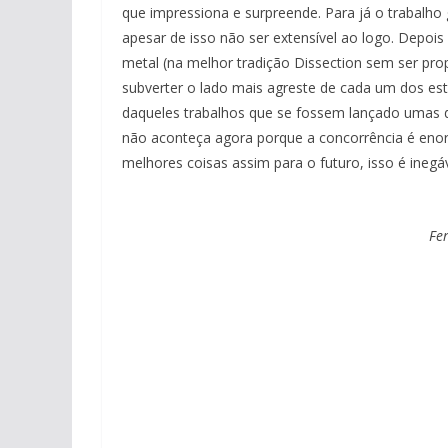
que impressiona e surpreende. Para já o trabalh
apesar de isso não ser extensível ao logo. Depo
metal (na melhor tradição Dissection sem ser pr
subverter o lado mais agreste de cada um dos es
daqueles trabalhos que se fossem lançado umas dé
não aconteça agora porque a concorrência é eno
melhores coisas assim para o futuro, isso é inegáv
Fe