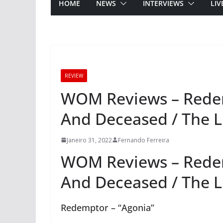
HOME
NEWS
INTERVIEWS
LIV
REVIEW
WOM Reviews – Redem
And Deceased / The L
Janeiro 31, 2022
Fernando Ferreira
WOM Reviews – Redem
And Deceased / The L
Redemptor – “Agonia”