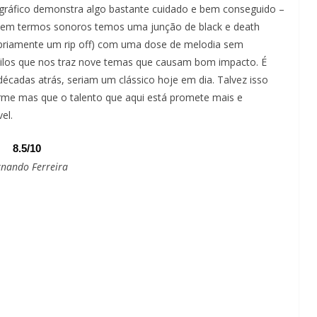
o gráfico demonstra algo bastante cuidado e bem conseguido –
is em termos sonoros temos uma junção de black e death
opriamente um rip off) com uma dose de melodia sem
tilos que nos traz nove temas que causam bom impacto. É
cadas atrás, seriam um clássico hoje em dia. Talvez isso
rme mas que o talento que aqui está promete mais e
el.
8.5/10
rnando Ferreira