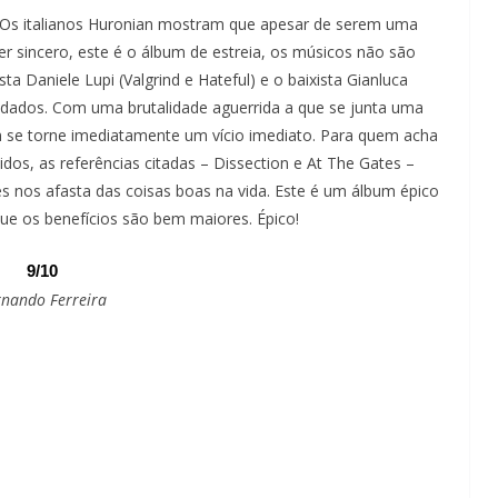
 Os italianos Huronian mostram que apesar de serem uma
er sincero, este é o álbum de estreia, os músicos não são
a Daniele Lupi (Valgrind e Hateful) e o baixista Gianluca
odados. Com uma brutalidade aguerrida a que se junta uma
 se torne imediatamente um vício imediato. Para quem acha
dos, as referências citadas – Dissection e At The Gates –
nos afasta das coisas boas na vida. Este é um álbum épico
e os benefícios são bem maiores. Épico!
9/10
rnando Ferreira