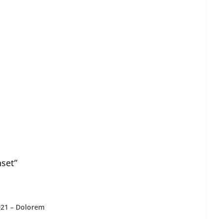
nset”
021 – Dolorem