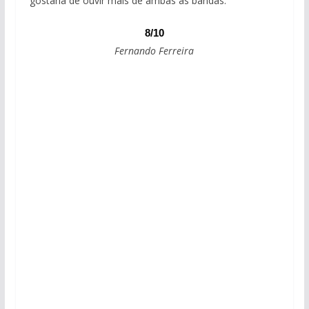
gostaria de ouvir mais de ambas as bandas.
8/10
Fernando Ferreira