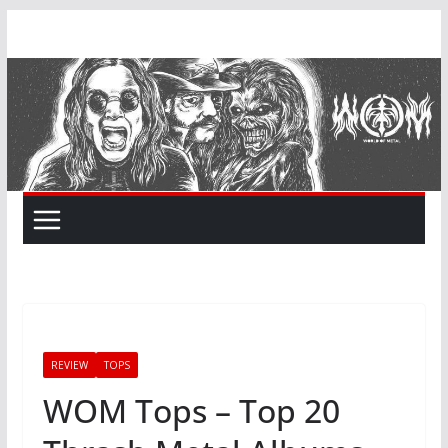
Skip
to
content
REVIEW
TOPS
WOM Tops – Top 20