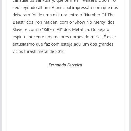
canadianos Sanktuary, que têm em “Winter’s Doom” o
seu segundo álbum. A principal impressão com que nos
deixaram foi de uma mistura entre o “Number Of The
Beast” dos Iron Maiden, com o “Show No Mercy” dos
Slayer e com o “Kill’Em All” dos Metallica. Ou seja o
espírito inocente dos maiores nomes do metal. É esse
entusiasmo que faz com esteja aqui um dos grandes
vícios thrash metal de 2016.
Fernando Ferreira