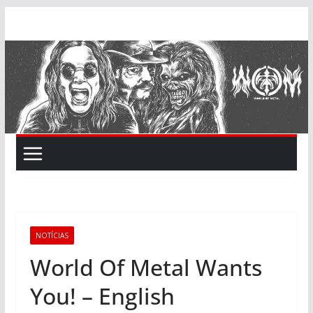
Skip
to
content
NOTÍCIAS
World Of Metal Wants
You! – English