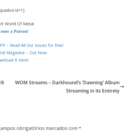
quadsvi id=1]
rt World Of Metal
come a Patron!
– Read All Our Issues for free!
tal Magazine – Out Now
nload It Here!
18
WOM Streams – Darkhound’s ‘Dawning’ Album
Streaming in its Entirety
ampos obrigatórios marcados com
*