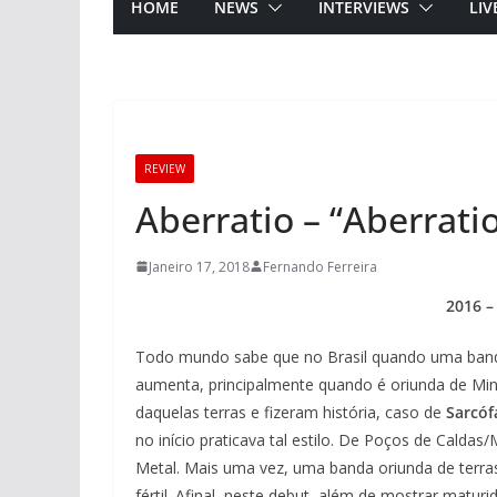
HOME
NEWS
INTERVIEWS
LIV
REVIEW
Aberratio – “Aberrati
Janeiro 17, 2018
Fernando Ferreira
2016 –
Todo mundo sabe que no Brasil quando uma banda 
aumenta, principalmente quando é oriunda de Min
daquelas terras e fizeram história, caso de
Sarcóf
no início praticava tal estilo. De Poços de Cald
Metal. Mais uma vez, uma banda oriunda de terras
fértil. Afinal, neste debut, além de mostrar mat