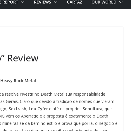
E REPORT
REVIEWS
CARTAZ
OUR WORLD
o” Review
 Heavy Rock Metal
resolve investir no Death Metal sua responsabilidade
as Gerais. Claro que devido à tradição de nomes que vieram
ago
,
Sextrash
,
Lou Cyfer
e até os próprios
Sepultura
, que
as/MG vêm os Aberratio e a proposta é exatamente o Death
 mineiras se dá bem no estilo e prova que por lá, o negócio é
uridade, o quarteto demonstra muito conhecimento de causa.