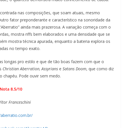
e encontrada nas composições, que soam atuais, mesmo
Outro fator preponderante e característico na sonoridade da
e “Aberratio” ainda mais prazerosa. A variação começa com o
cordas, mostra riffs bem elaborados e uma densidade que se
bém mostra técnica apurada, enquanto a bateria explora os
radas no tempo exato.
as longas pro estilo e que de tão boas fazem com que o
as
Christian Aberration, Assyrians
e
Satans Doom
, que como diz
 o chapéu. Pode ouvir sem medo.
Nota 8.5/10
Vítor Franceschini
//aberratio.com.br/