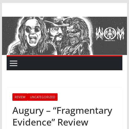
Skip
to
content
REVIEW
UNCATEGORIZED
Augury – “Fragmentary
Evidence” Review