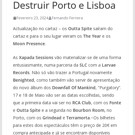
Destruir Porto e Lisboa
Fevereiro 23, 2024
Fernando Ferreira
Actualização no cartaz – os
Outta Spite
saíram do
cartaz e para o seu lugar vieram os
The Year
e os
Moon Presence
.
As
Xapada
Sessions
vão materializar-se de uma forma
entusiasmante, numa parceria da
SLC
com a
Larvae
Records
. Não só vão trazer a Portugal novamente
Benighted
, como também vão servir de apresentação
do novo álbum dos
Downfall Of Mankind
, “Purgatory”.
17 e 18 de Maio vão ser as datas escolhidas, sendo
que a primeira data vai ser no
RCA Club
, com os
Fonte
e
Outta Spite
e a segunda no
Bourbon Room
, no
Porto, com os
Grindead
e
Terramorta
.~Os bilhetes
para estes dois espectáculos têm o preço de 20€ em
compra antecipada e já se encontram disponíveis