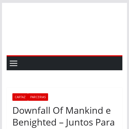
Skip
to
content
CARTAZ
PARCERIAS
Downfall Of Mankind e
Benighted – Juntos Para