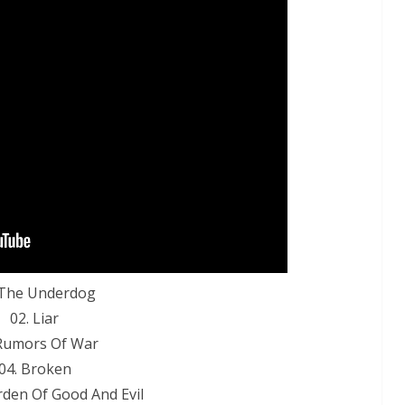
 The Underdog
02. Liar
 Rumors Of War
04. Broken
rden Of Good And Evil