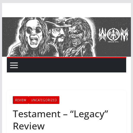
Skip
to
content
REVIEW
UNCATEGORIZED
Testament – “Legacy”
Review