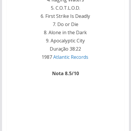
5. C.O.T.L.O.D.
6. First Strike Is Deadly
7. Do or Die
8. Alone in the Dark
9. Apocalyptic City
Duração 38:22
1987
Atlantic Records
Nota 8.5/10