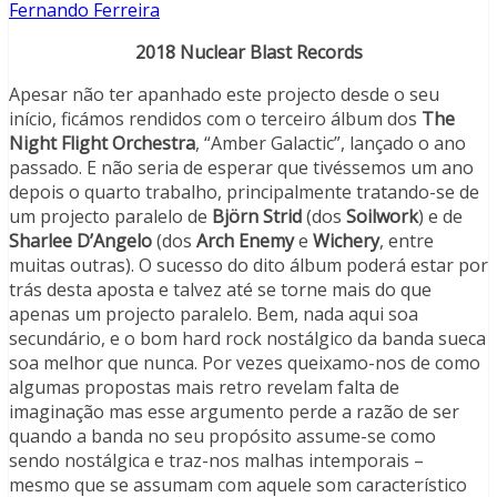
Fernando Ferreira
2018 Nuclear Blast Records
Apesar não ter apanhado este projecto desde o seu
início, ficámos rendidos com o terceiro álbum dos
The
Night Flight Orchestra
, “Amber Galactic”, lançado o ano
passado. E não seria de esperar que tivéssemos um ano
depois o quarto trabalho, principalmente tratando-se de
um projecto paralelo de
Björn Strid
(dos
Soilwork
) e de
Sharlee D’Angelo
(dos
Arch Enemy
e
Wichery
, entre
muitas outras). O sucesso do dito álbum poderá estar por
trás desta aposta e talvez até se torne mais do que
apenas um projecto paralelo. Bem, nada aqui soa
secundário, e o bom hard rock nostálgico da banda sueca
soa melhor que nunca. Por vezes queixamo-nos de como
algumas propostas mais retro revelam falta de
imaginação mas esse argumento perde a razão de ser
quando a banda no seu propósito assume-se como
sendo nostálgica e traz-nos malhas intemporais –
mesmo que se assumam com aquele som característico