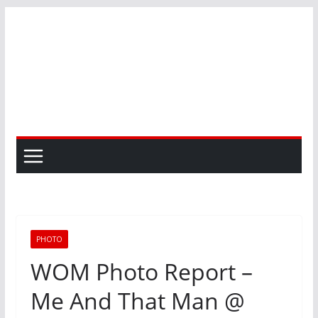
Skip
to
content
PHOTO
WOM Photo Report –
Me And That Man @