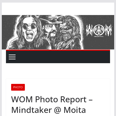
Skip
to
content
PHOTO
WOM Photo Report –
Mindtaker @ Moita