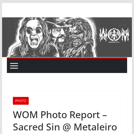
Skip
to
content
PHOTO
WOM Photo Report –
Sacred Sin @ Metaleiro