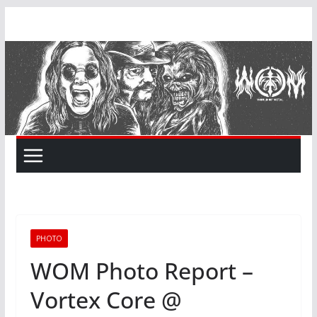
Skip
to
content
PHOTO
WOM Photo Report –
Vortex Core @