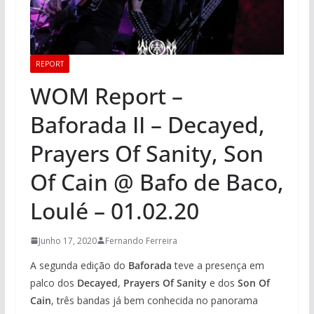
REPORT
WOM Report –
Baforada II – Decayed,
Prayers Of Sanity, Son
Of Cain @ Bafo de Baco,
Loulé – 01.02.20
Junho 17, 2020
Fernando Ferreira
A segunda edição do
Baforada
teve a presença em
palco dos
Decayed
,
Prayers Of Sanity
e dos
Son Of
Cain
, três bandas já bem conhecida no panorama