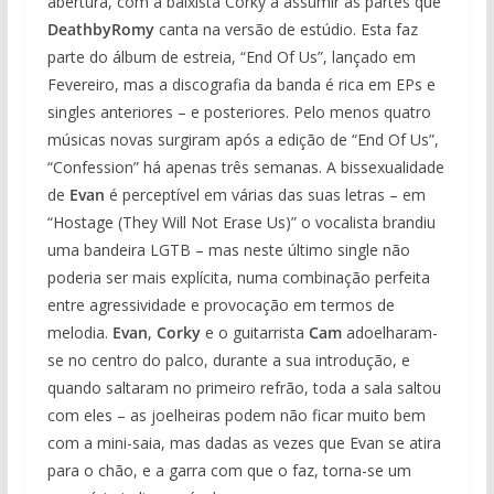
abertura, com a baixista Corky a assumir as partes que
DeathbyRomy
canta na versão de estúdio. Esta faz
parte do álbum de estreia, “End Of Us”, lançado em
Fevereiro, mas a discografia da banda é rica em EPs e
singles anteriores – e posteriores. Pelo menos quatro
músicas novas surgiram após a edição de “End Of Us”,
“Confession” há apenas três semanas. A bissexualidade
de
Evan
é perceptível em várias das suas letras – em
“Hostage (They Will Not Erase Us)” o vocalista brandiu
uma bandeira LGTB – mas neste último single não
poderia ser mais explícita, numa combinação perfeita
entre agressividade e provocação em termos de
melodia.
Evan
,
Corky
e o guitarrista
Cam
adoelharam-
se no centro do palco, durante a sua introdução, e
quando saltaram no primeiro refrão, toda a sala saltou
com eles – as joelheiras podem não ficar muito bem
com a mini-saia, mas dadas as vezes que Evan se atira
para o chão, e a garra com que o faz, torna-se um