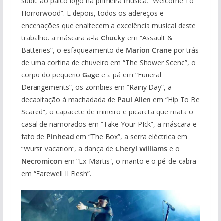
subiu ao palco logo na primeira música, “Welcome To
Horrorwood”. E depois, todos os adereços e
encenações que enaltecem a excelência musical deste
trabalho: a máscara a-la
Chucky
em “Assault &
Batteries”, o esfaqueamento de
Marion Crane
por trás
de uma cortina de chuveiro em “The Shower Scene”, o
corpo do pequeno
Gage
e a pá em “Funeral
Derangements”, os zombies em “Rainy Day”, a
decapitação à machadada de
Paul Allen
em “Hip To Be
Scared”, o capacete de mineiro e picareta que mata o
casal de namorados em “Take Your PIck”, a máscara e
fato de
Pinhead
em “The Box”, a serra eléctrica em
“Wurst Vacation”, a dança de
Cheryl Williams
e o
Necromicon
em “Ex-Mørtis”, o manto e o pé-de-cabra
em “Farewell II Flesh”.