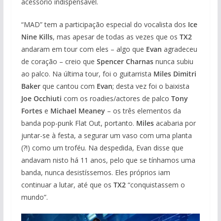
acessório indispensável.
“MAD” tem a participação especial do vocalista dos
Ice
Nine Kills
, mas apesar de todas as vezes que os
TX2
andaram em tour com eles – algo que
Evan
agradeceu
de coração – creio que
Spencer Charnas
nunca subiu
ao palco. Na última tour, foi o guitarrista
Miles Dimitri
Baker
que cantou com
Evan
; desta vez foi o baixista
Joe Occhiuti
com os roadies/actores de palco
Tony
Fortes
e
Michael Meaney
– os três elementos da
banda pop-punk Flat Out, portanto.
Miles
acabaria por
juntar-se à festa, a segurar um vaso com uma planta
(?!) como um troféu. Na despedida, Evan disse que
andavam nisto há 11 anos, pelo que se tínhamos uma
banda, nunca desistíssemos. Eles próprios iam
continuar a lutar, até que os
TX2
“conquistassem o
mundo”.