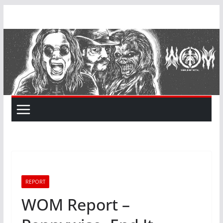
Skip
to
content
REPORT
WOM Report –