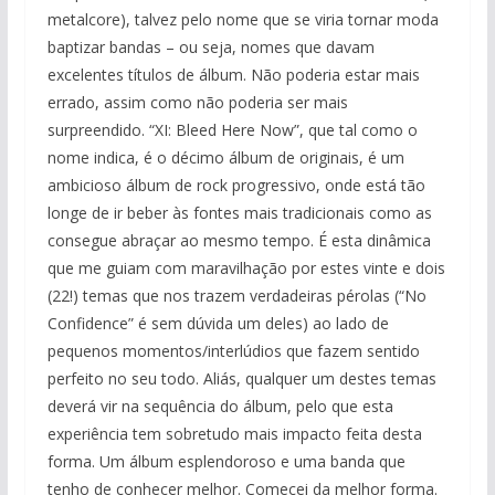
metalcore), talvez pelo nome que se viria tornar moda
baptizar bandas – ou seja, nomes que davam
excelentes títulos de álbum. Não poderia estar mais
errado, assim como não poderia ser mais
surpreendido. “XI: Bleed Here Now”, que tal como o
nome indica, é o décimo álbum de originais, é um
ambicioso álbum de rock progressivo, onde está tão
longe de ir beber às fontes mais tradicionais como as
consegue abraçar ao mesmo tempo. É esta dinâmica
que me guiam com maravilhação por estes vinte e dois
(22!) temas que nos trazem verdadeiras pérolas (“No
Confidence” é sem dúvida um deles) ao lado de
pequenos momentos/interlúdios que fazem sentido
perfeito no seu todo. Aliás, qualquer um destes temas
deverá vir na sequência do álbum, pelo que esta
experiência tem sobretudo mais impacto feita desta
forma. Um álbum esplendoroso e uma banda que
tenho de conhecer melhor. Comecei da melhor forma.