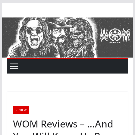
Skip
to
content
REVIEW
WOM Reviews – …And