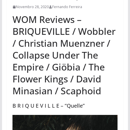
Novembro 28, 2020
Fernando Ferreira
WOM Reviews –
BRIQUEVILLE / Wobbler
/ Christian Muenzner /
Collapse Under The
Empire / Giöbia / The
Flower Kings / David
Minasian / Scaphoid
B R I Q U E V I L L E – “Quelle”