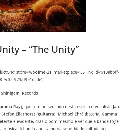
ity – “The Unity”
ctGrid’ store=’woofme-21′ marketplace=’ES’ link_id=’610abbff-
8-9c3a-973af9e1dcde’]
 Shinigami Records
amma Ray
), que tem ao seu lado nesta estreia o vocalista
Jan
,
Stefan Ellerhorst
(
guitarra
),
Michael Ehré
(bateria,
Gamma
etente é evidente, mas o bom mesmo é ver que a banda foge
a música. A banda aposta numa sonoridade voltada ao