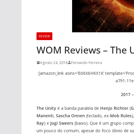
REVIEW
WOM Reviews – The Un
Agosto 24, 2018
Fernando Ferreira
[amazon_link asins=’B06X6HKX1K’ template=’Produ
a791-11e
2017 –
The Unity
é a banda paralela de
Henjo Richter
(
G
Manenti
,
Sascha Onnen
(teclado, ex-
Mob Rules
)
Ray
) e
Jogi Sweers
(baixo). Que é um grupo comp
um pouco do comum, apesar do foco óbvio de su