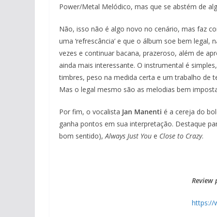
Power/Metal Melódico, mas que se abstém de algu
Não, isso não é algo novo no cenário, mas faz c
uma ‘refrescância’ e que o álbum soe bem legal, n
vezes e continuar bacana, prazeroso, além de ap
ainda mais interessante. O instrumental é simple
timbres, peso na medida certa e um trabalho de t
Mas o legal mesmo são as melodias bem impostas e
Por fim, o vocalista
Jan Manenti
é a cereja do bol
ganha pontos em sua interpretação. Destaque p
bom sentido),
Always Just You
e
Close to Crazy
.
Review 
https:/