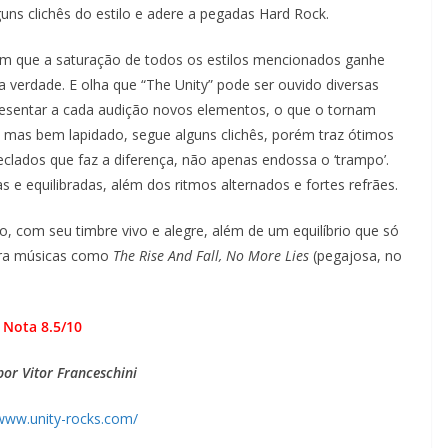
ns clichês do estilo e adere a pegadas Hard Rock.
om que a saturação de todos os estilos mencionados ganhe
a verdade. E olha que “The Unity” pode ser ouvido diversas
resentar a cada audição novos elementos, o que o tornam
s, mas bem lapidado, segue alguns clichês, porém traz ótimos
eclados que faz a diferença, não apenas endossa o ‘trampo’.
 equilibradas, além dos ritmos alternados e fortes refrães.
o, com seu timbre vivo e alegre, além de um equilíbrio que só
ara músicas como
The Rise And Fall, No More Lies
(pegajosa, no
Nota 8.5/10
por Vitor Franceschini
/www.unity-rocks.com/