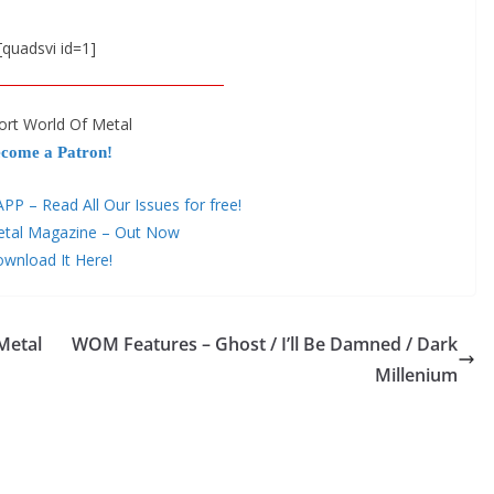
[quadsvi id=1]
ort World Of Metal
come a Patron!
 – Read All Our Issues for free!
etal Magazine – Out Now
wnload It Here!
Metal
WOM Features – Ghost / I’ll Be Damned / Dark
Millenium