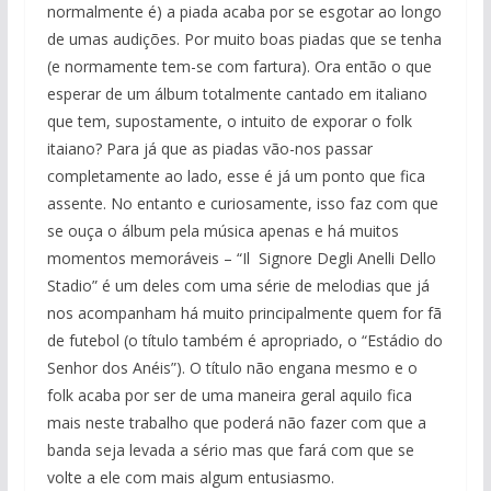
normalmente é) a piada acaba por se esgotar ao longo
de umas audições. Por muito boas piadas que se tenha
(e normamente tem-se com fartura). Ora então o que
esperar de um álbum totalmente cantado em italiano
que tem, supostamente, o intuito de exporar o folk
itaiano? Para já que as piadas vão-nos passar
completamente ao lado, esse é já um ponto que fica
assente. No entanto e curiosamente, isso faz com que
se ouça o álbum pela música apenas e há muitos
momentos memoráveis – “Il Signore Degli Anelli Dello
Stadio” é um deles com uma série de melodias que já
nos acompanham há muito principalmente quem for fã
de futebol (o título também é apropriado, o “Estádio do
Senhor dos Anéis”). O título não engana mesmo e o
folk acaba por ser de uma maneira geral aquilo fica
mais neste trabalho que poderá não fazer com que a
banda seja levada a sério mas que fará com que se
volte a ele com mais algum entusiasmo.