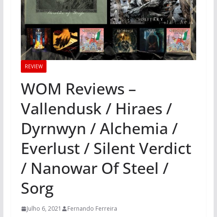
REVIEW
WOM Reviews –
Vallendusk / Hiraes /
Dyrnwyn / Alchemia /
Everlust / Silent Verdict
/ Nanowar Of Steel /
Sorg
Julho 6, 2021
Fernando Ferreira