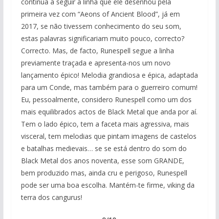
continua a seguir a linha que ele desenhou pela
primeira vez com “Aeons of Ancient Blood”, já em
2017, se não tivessem conhecimento do seu som,
estas palavras significariam muito pouco, correcto?
Correcto. Mas, de facto, Runespell segue a linha
previamente traçada e apresenta-nos um novo
lançamento épico! Melodia grandiosa e épica, adaptada
para um Conde, mas também para o guerreiro comum!
Eu, pessoalmente, considero Runespell como um dos
mais equilibrados actos de Black Metal que anda por aí.
Tem o lado épico, tem a faceta mais agressiva, mais
visceral, tem melodias que pintam imagens de castelos
e batalhas medievais… se se está dentro do som do
Black Metal dos anos noventa, esse som GRANDE,
bem produzido mas, ainda cru e perigoso, Runespell
pode ser uma boa escolha. Mantém-te firme, viking da
terra dos cangurus!