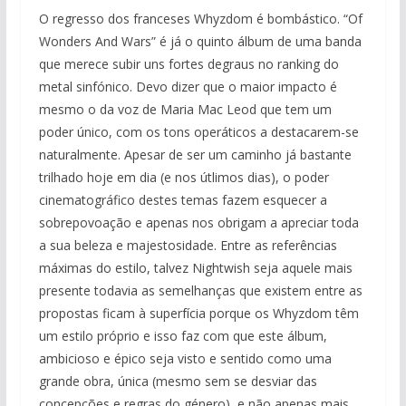
O regresso dos franceses Whyzdom é bombástico. “Of
Wonders And Wars” é já o quinto álbum de uma banda
que merece subir uns fortes degraus no ranking do
metal sinfónico. Devo dizer que o maior impacto é
mesmo o da voz de Maria Mac Leod que tem um
poder único, com os tons operáticos a destacarem-se
naturalmente. Apesar de ser um caminho já bastante
trilhado hoje em dia (e nos útlimos dias), o poder
cinematográfico destes temas fazem esquecer a
sobrepovoação e apenas nos obrigam a apreciar toda
a sua beleza e majestosidade. Entre as referências
máximas do estilo, talvez Nightwish seja aquele mais
presente todavia as semelhanças que existem entre as
propostas ficam à superfícia porque os Whyzdom têm
um estilo próprio e isso faz com que este álbum,
ambicioso e épico seja visto e sentido como uma
grande obra, única (mesmo sem se desviar das
concepções e regras do género), e não apenas mais