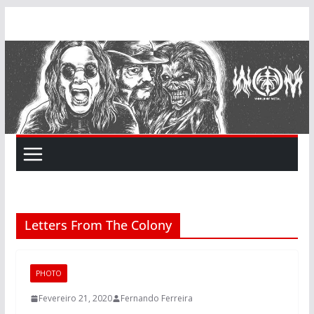
Skip
to
content
Letters From The Colony
PHOTO
Fevereiro 21, 2020
Fernando Ferreira