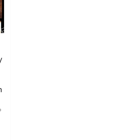
/
h
o