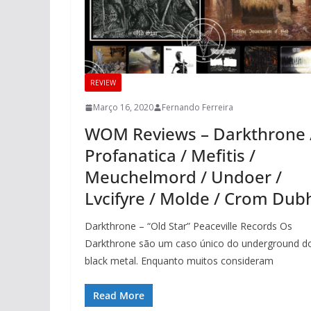
REVIEW
Março 16, 2020
Fernando Ferreira
WOM Reviews – Darkthrone 
Profanatica / Mefitis /
Meuchelmord / Undoer /
Lvcifyre / Molde / Crom Dub
Darkthrone – “Old Star” Peaceville Records Os
Darkthrone são um caso único do underground d
black metal. Enquanto muitos consideram
Read More