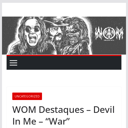
Skip
to
content
UNCATEGORIZED
WOM Destaques – Devil
In Me – “War”