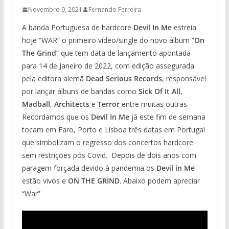
Novembro 9, 2021
Fernando Ferreira
A banda Portuguesa de hardcore
Devil In Me
estreia
hoje “WAR” o primeiro vídeo/single do novo álbum “
On
The Grind
” que tem data de lançamento apontada
para 14 de Janeiro de 2022, com edição assegurada
pela editora alemã
Dead Serious Records
, responsável
por lançar álbuns de bandas como
Sick Of It All
,
Madball
,
Architects
e
Terror
entre muitas outras.
Recordamos que os
Devil In Me
já este fim de semana
tocam em Faro, Porto e Lisboa três datas em Portugal
que simbolizam o regresso dos concertos hardcore
sem restrições pós Covid. Depois de dois anos com
paragem forçada devido à pandemia os
Devil in Me
estão vivos e
ON THE GRIND
. Abaixo podem apreciar
“War”