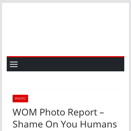
Skip
to
content
PHOTO
WOM Photo Report –
Shame On You Humans