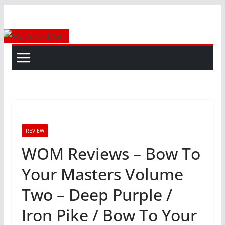
Skip
to
content
REVIEW
WOM Reviews – Bow To
Your Masters Volume
Two – Deep Purple /
Iron Pike / Bow To Your