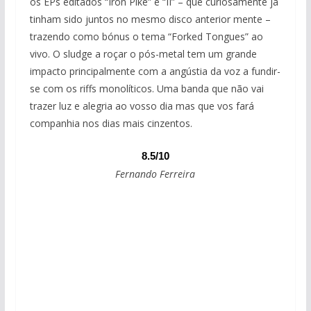
os EPs editados “Iron Pike” e “II” – que curiosamente já
tinham sido juntos no mesmo disco anterior mente –
trazendo como bónus o tema “Forked Tongues” ao
vivo. O sludge a roçar o pós-metal tem um grande
impacto principalmente com a angústia da voz a fundir-
se com os riffs monolíticos. Uma banda que não vai
trazer luz e alegria ao vosso dia mas que vos fará
companhia nos dias mais cinzentos.
8.5/10
Fernando Ferreira