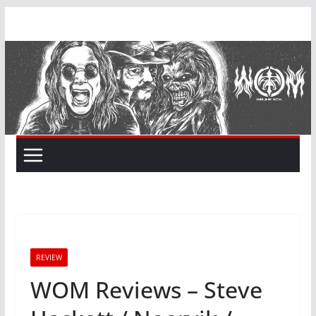
Skip
to
content
REVIEW
WOM Reviews – Steve